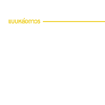
แบบหล่อถาวร
ขอคำแนะนำก่อนการใช้งานพิเศษได้จากผู้ผลิต
(ภาพตัวอย่างจากโครงการก่อสร้างระบบหลังคากันเสียง Dubai Ma
ผลิตภัณฑ์วีว่า บอร์ด)