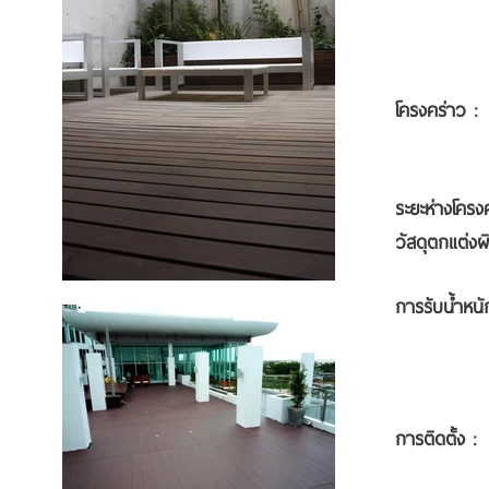
2) สี
- ขน
โครงคร่าว :
ใช้ตงห
ระยะห่างโครง
วัสดุตกแต่งผ
การรับ
แนะนำให้
คอ
การติ
-เว้นร