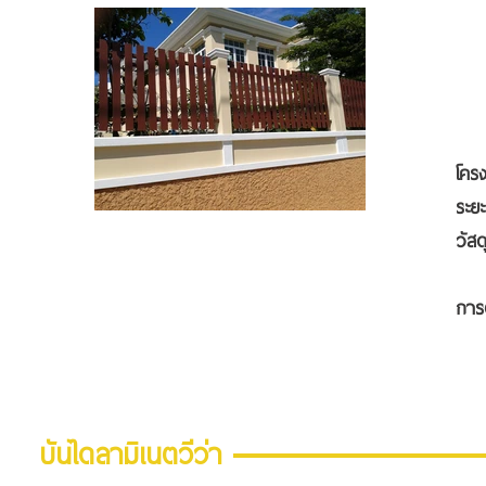
-
-
-
-
โครง
ระ
วั
ร
ก
บันไดลามิเนตวีว่า