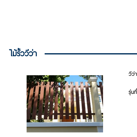
ไม้รั้ววีว่า
ว
รุ
-
-
2