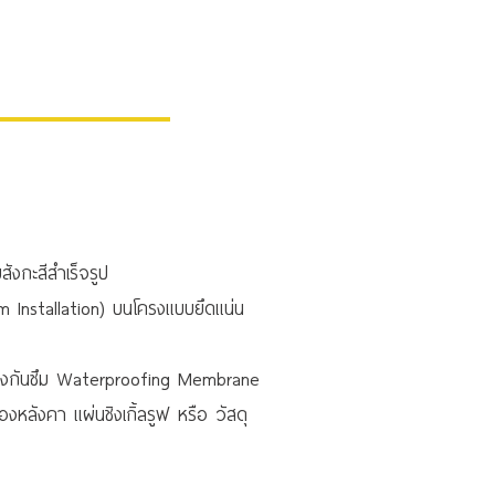
ะสีสำเร็จรูป
ation) บนโครงแบบยึดแน่น
นยางกันซึม Waterproofing Membrane
แผ่นชิงเกิ้ลรูฟ หรือ วัสดุ