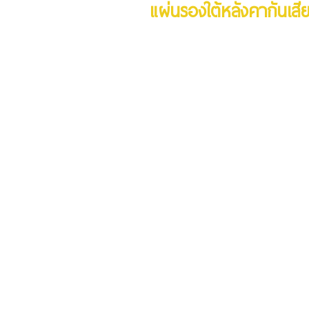
แผ่นรองใต้หลังคากันเสี
ขอคำแนะนำก่อนการใช้งานพิเศษได้จ
(ภาพตัวอย่างจากโครงการก่อสร้างระ
ผลิตภัณฑ์วีว่า บอร์ด)