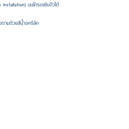
tion) บนโครงขยับตัวได้
ามด้วยสีน้ำอคริลิค