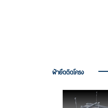
ฝ้ายึดติดโครง