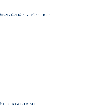
ีและเคลือบผิวแผ่นวีว่า บอร์ด
ีวีว่า บอร์ด ลายหิน