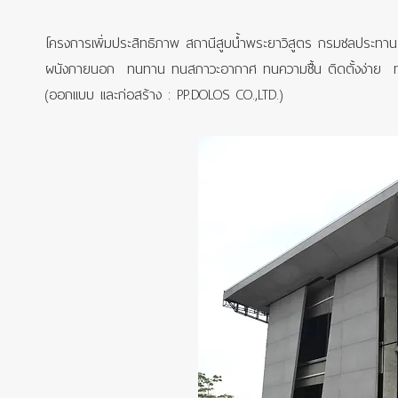
โครงการเพิ่มประสิทธิภาพ สถานีสูบน้ำพระยาวิสูตร กรมชลประทาน 
ผนังภายนอก ทนทาน ทนสภาวะอากาศ ทนความชื้น ติดตั้งง่าย ทาส
(ออกแบบ และก่อสร้าง : PP.DOLOS CO.,LTD.)