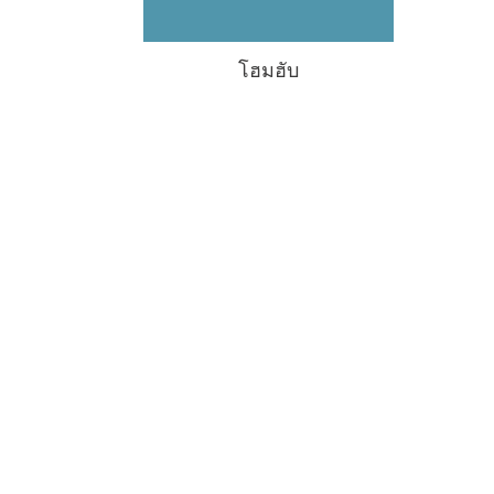
โฮมฮับ