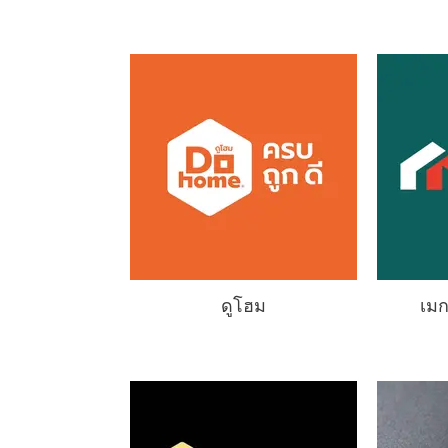
ดูโฮม
เม