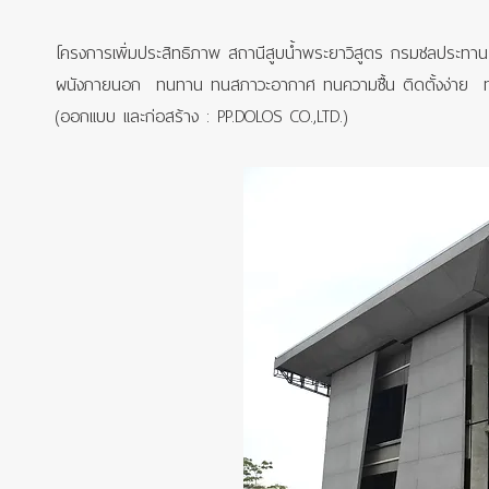
โครงการเพิ่มประสิทธิภาพ สถานีสูบน้ำพระยาวิสูตร กรมชลประทาน 
ผนังภายนอก ทนทาน ทนสภาวะอากาศ ทนความชื้น ติดตั้งง่าย ทาส
(ออกแบบ และก่อสร้าง : PP.DOLOS CO.,LTD.)