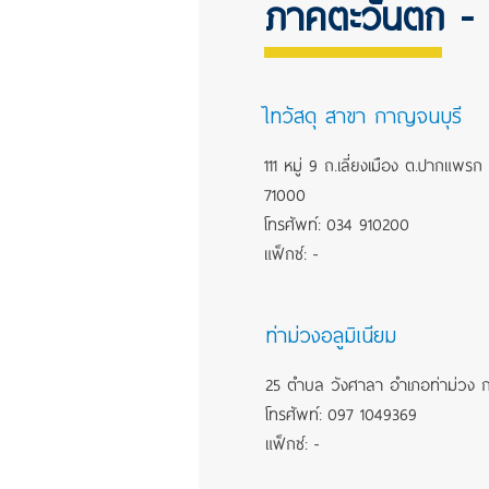
ภาคตะวันตก - 
ไทวัสดุ สาขา กาญจนบุรี
111 หมู่ 9 ถ.เลี่ยงเมือง ต.ปากแพร
71000
โทรศัพท์: 034 910200
แฟ็กซ์: -
ท่าม่วงอลูมิเนียม
25 ตำบล วังศาลา อำเภอท่าม่วง ก
โทรศัพท์:
097 1049369
แฟ็กซ์: -